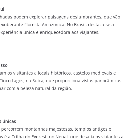
ul
inhadas podem explorar paisagens deslumbrantes, que vão
exuberante Floresta Amazônica. No Brasil, destaca-se a
xperiência única e enriquecedora aos viajantes.
asso
m os visitantes a locais históricos, castelos medievais e
s Cinco Lagos, na Suíça, que proporciona vistas panorâmicas
har com a beleza natural da região.
s únicas
ue percorrem montanhas majestosas, templos antigos e
 é a Trilha do Everest, no Nepal, que desafia os viajantes a