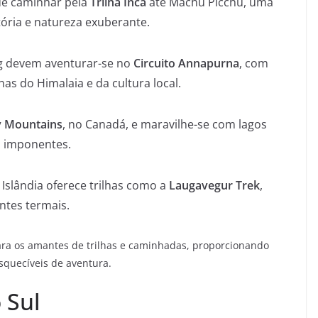
de caminhar pela
Trilha Inca
até Machu Picchu, uma
ória e natureza exuberante.
g devem aventurar-se no
Circuito Annapurna
, com
has do Himalaia e da cultura local.
 Mountains
, no Canadá, e maravilhe-se com lagos
os imponentes.
Islândia oferece trilhas como a
Laugavegur Trek
,
ntes termais.
ara os amantes de trilhas e caminhadas, proporcionando
squecíveis de aventura.
 Sul