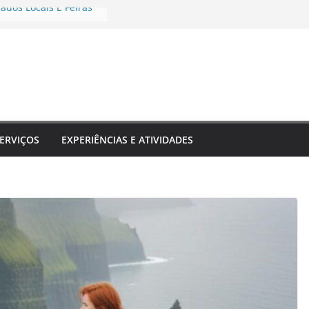
cados Locais E Feiras
ue Transformam Sua
go Inesquecível
Destinos Que Unem
prendizado
urais E Shows Típicos
ino
periências únicas
co
ERVIÇOS
EXPERIÊNCIAS E ATIVIDADES