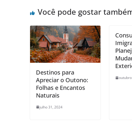
Você pode gostar també
Consu
Imigr
Planej
Mudan
Exteri
Destinos para
outubro
Apreciar o Outono:
Folhas e Encantos
Naturais
julho 31, 2024