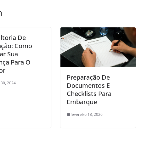
m
ltoria De
ação: Como
ar Sua
ça Para O
or
Preparação De
 30, 2024
Documentos E
Checklists Para
Embarque
fevereiro 18, 2026