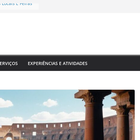
 Locais E Feiras
ransformam Sua
esquecível
inos Que Unem
dizado
 E Shows Típicos
ências únicas
ERVIÇOS
EXPERIÊNCIAS E ATIVIDADES