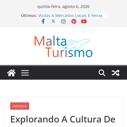
Pular
quinta-feira, agosto 6, 2026
para
Últimos:
Visitas A Mercados Locais E Feiras
o
Típicas
Atividades Que Transformam Sua
conteúdo
Viagem Em Algo Inesquecível
Passeios Em Destinos Que Unem
Aventura E Aprendizado
Atrações Culturais E Shows Típicos
Em Cada Destino
Como Viver Experiências únicas
Gastando Pouco
DESTAQUE
Explorando A Cultura De