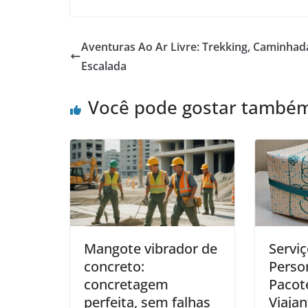
Aventuras Ao Ar Livre: Trekking, Caminhad
Escalada
Você pode gostar també
Mangote vibrador de
Servi
concreto:
Perso
concretagem
Pacot
perfeita, sem falhas
Viajan