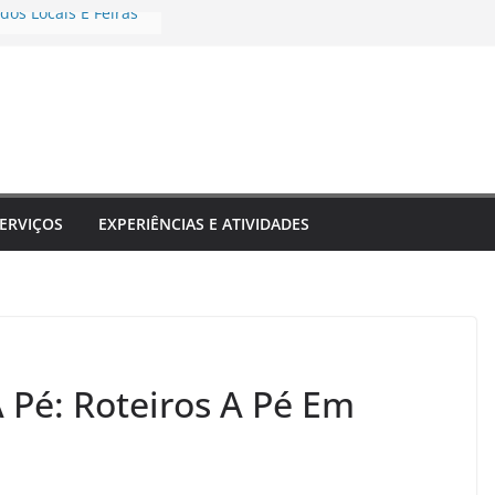
dos Locais E Feiras
e Transformam Sua
 Inesquecível
estinos Que Unem
rendizado
rais E Shows Típicos
no
eriências únicas
o
ERVIÇOS
EXPERIÊNCIAS E ATIVIDADES
 Pé: Roteiros A Pé Em