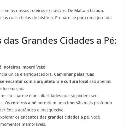
é
com os nossos roteiros exclusivos. De
Malta
a
Lisboa
,
elas ruas cheias de história. Prepare-se para uma jornada
 das Grandes Cidades a Pé:
: Roteiros Imperdíveis!
ncia única e enriquecedora.
Caminhar pelas ruas
e encantar com a arquitetura e cultura local
são apenas
e locomoção.
em seu charme e peculiaridades que só podem ser
as. Os
roteiros a pé
permitem uma imersão mais profunda
eriência autêntica e inesquecível.
explorar os
encantos das grandes cidades a pé
. Você
rá momentos memoráveis.