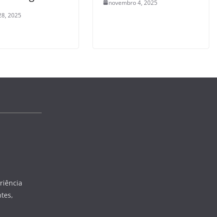
novembro 4, 2025
28, 2025
riência
tes,