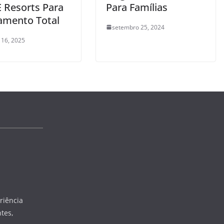
E Resorts Para
Para Famílias
amento Total
setembro 25, 2024
 16, 2025
riência
tes,