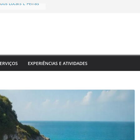
dos Locais E Feiras
e Transformam Sua
 Inesquecível
estinos Que Unem
rendizado
rais E Shows Típicos
no
eriências únicas
o
ERVIÇOS
EXPERIÊNCIAS E ATIVIDADES