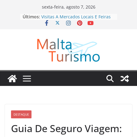
Pular
sexta-feira, agosto 7, 2026
para
Últimos:
Visitas A Mercados Locais E Feiras
o
Típicas
Atividades Que Transformam Sua
conteúdo
Viagem Em Algo Inesquecível
Passeios Em Destinos Que Unem
Aventura E Aprendizado
Atrações Culturais E Shows Típicos
Em Cada Destino
Como Viver Experiências únicas
Gastando Pouco
DESTAQUE
Guia De Seguro Viagem: