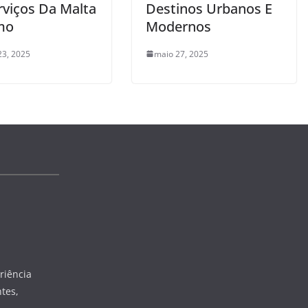
rviços Da Malta
Destinos Urbanos E
mo
Modernos
23, 2025
maio 27, 2025
riência
tes,