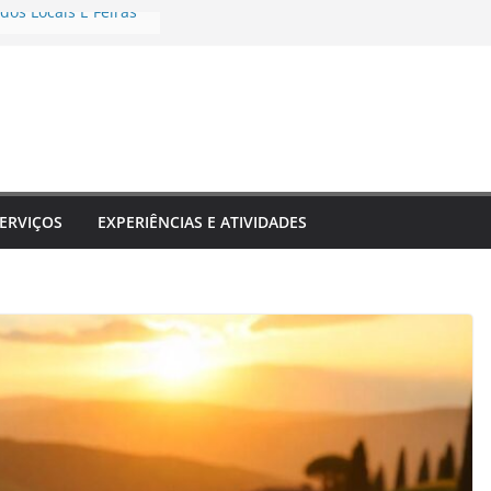
dos Locais E Feiras
e Transformam Sua
 Inesquecível
estinos Que Unem
rendizado
rais E Shows Típicos
no
eriências únicas
o
ERVIÇOS
EXPERIÊNCIAS E ATIVIDADES