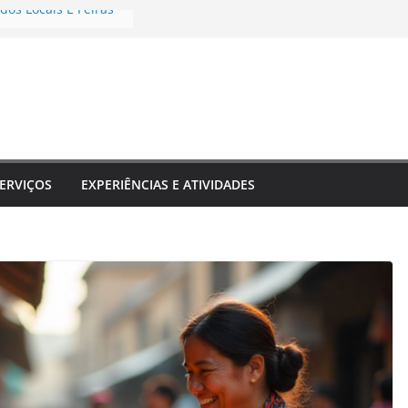
dos Locais E Feiras
e Transformam Sua
 Inesquecível
estinos Que Unem
rendizado
rais E Shows Típicos
no
eriências únicas
o
ERVIÇOS
EXPERIÊNCIAS E ATIVIDADES