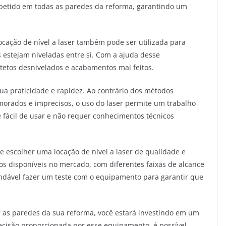
epetido em todas as paredes da reforma, garantindo um
locação de nível a laser também pode ser utilizada para
as estejam niveladas entre si. Com a ajuda desse
tetos desnivelados e acabamentos mal feitos.
sua praticidade e rapidez. Ao contrário dos métodos
orados e imprecisos, o uso do laser permite um trabalho
é fácil de usar e não requer conhecimentos técnicos
te escolher uma locação de nível a laser de qualidade e
os disponíveis no mercado, com diferentes faixas de alcance
mendável fazer um teste com o equipamento para garantir que
har as paredes da sua reforma, você estará investindo em um
ecisão proporcionada por esse equipamento, é possível