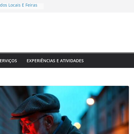
dos Locais E Feiras
e Transformam Sua
 Inesquecível
estinos Que Unem
rendizado
rais E Shows Típicos
no
eriências únicas
o
ERVIÇOS
EXPERIÊNCIAS E ATIVIDADES