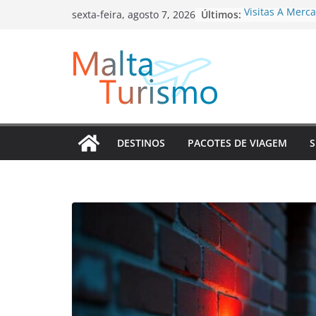
Pular
Últimos:
Visitas A Merca
sexta-feira, agosto 7, 2026
para
Típicas
Atividades Qu
o
Viagem Em Algo
conteúdo
Passeios Em D
Aventura E Ap
Atrações Cultu
Em Cada Desti
Como Viver Exp
Gastando Pouc
DESTINOS
PACOTES DE VIAGEM
S